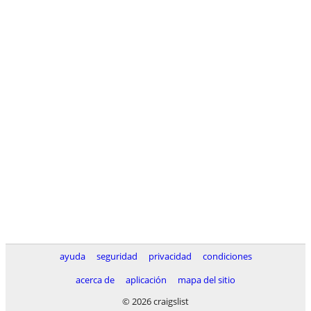
ayuda
seguridad
privacidad
condiciones
acerca de
aplicación
mapa del sitio
© 2026 craigslist