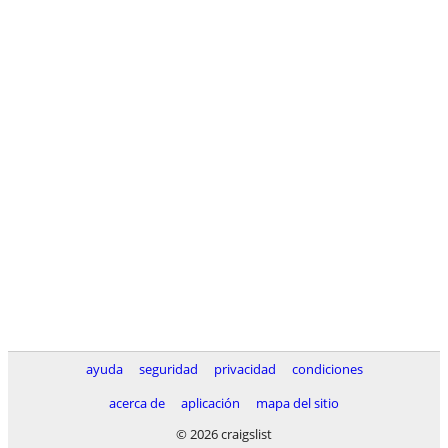
ayuda
seguridad
privacidad
condiciones
acerca de
aplicación
mapa del sitio
© 2026 craigslist